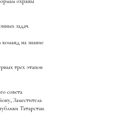
нормам охраны
онных задач.
 команд на знание
ервых трех этапов
го совета
ону, Заместитель
ублики Татарстан.