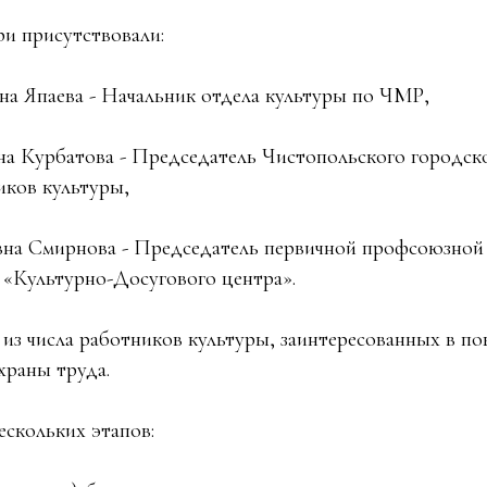
ри присутствовали:
а Япаева - Начальник отдела культуры по ЧМР,
а Курбатова - Председатель Чистопольского городск
ков культуры,
вна Смирнова - Председатель первичной профсоюзной
«Культурно-Досугового центра».
из числа работников культуры, заинтересованных в п
храны труда.
ескольких этапов: