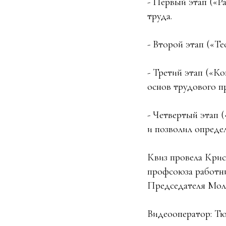
- Первый этап («Р
труда.
- Второй этап («Те
- Третий этап («К
основ трудового пр
- Четвертый этап 
и позволил опреде
Квиз провела Кри
профсоюза работни
Председателя Моло
Видеооператор: Тю