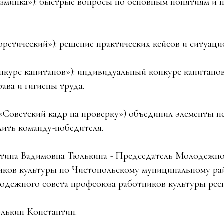
азминка»): быстрые вопросы по основным понятиям и 
оретический»): решение практических кейсов и ситуаци
онкурс капитанов»): индивидуальный конкурс капитанов
ава и гигиены труда.
(«Советский кадр на проверку») объединил элементы п
лить команду-победителя.
стина Вадимовна Тюлькина - Председатель Молодежно
ков культуры по Чистопольскому муниципальному рай
дежного совета профсоюза работников культуры респ
лькин Константин.