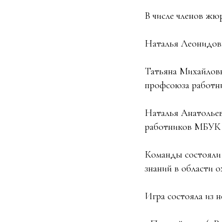
В числе членов жю
Наталья Леонидовн
Татьяна Михайловн
профсоюза работни
Наталья Анатолье
работников МБУК 
Команды состояли 
знаний в области о
Игра состояла из н