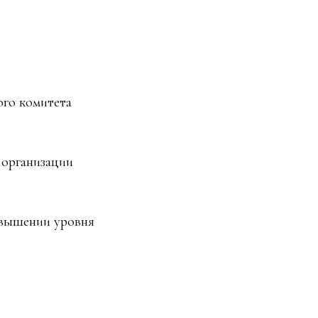
ого комитета
 организации
овышении уровня