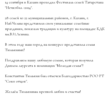
14 сентября в Казани проходил Фестиваль семей Татарстана
"Нечкэбил -2024".
28 семей из 22 муниципальных районов, г. Казани, г.
Наб.Челны представили свои уникальные семейные
праздники, показали традиции и культуру на площадке КДК
им.В.И.Ленина.
В этом году наш город на конкурсе представила семья
Тюлькиных!
Поздравляем нашу любимую семью, которая получила
Диплом лауреата в номинации "Молодая семья"!
Константин Тюлькин был отмечен Благодарностью РОО РТ
"Союз отцов".
Желаём Тюлькиным крепкой любви и счастья!