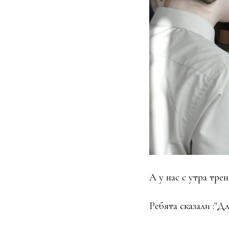
А у нас с утра тре
Ребята сказали :"Д