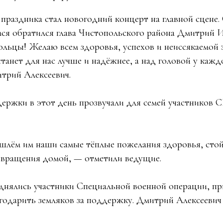
праздника стал новогодний концерт на главной сцене.
ся обратился глава Чистопольского района Дмитрий И
льцы! Желаю всем здоровья, успехов и неиссякаемой 
танет для нас лучше и надёжнее, а над головой у кажд
итрий Алексеевич.
ержки в этот день прозвучали для семей участников С
шлём им наши самые тёплые пожелания здоровья, стой
звращения домой, — отметили ведущие.
днялись участники Специальной военной операции, пр
годарить земляков за поддержку. Дмитрий Алексеевич