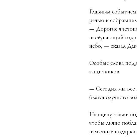
Главным событием 
речью к собравшим
— Дорогие чистопо
наступающий год с
небо, — сказал Дм
Особые слова подд
защитников.
— Сегодня мы все 
благополучного во
На сцену также по
чтобы лично побла
памятные подарки.