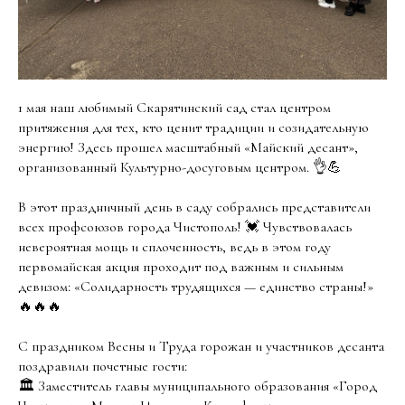
1 мая наш любимый Скарятинский сад стал центром
притяжения для тех, кто ценит традиции и созидательную
энергию! Здесь прошел масштабный «Майский десант»,
организованный Культурно-досуговым центром. 👌💪
В этот праздничный день в саду собрались представители
всех профсоюзов города Чистополь! 💓 Чувствовалась
невероятная мощь и сплоченность, ведь в этом году
первомайская акция проходит под важным и сильным
девизом: «Солидарность трудящихся — единство страны!»
🔥🔥🔥
С праздником Весны и Труда горожан и участников десанта
поздравили почетные гости:
🏛️ Заместитель главы муниципального образования «Город