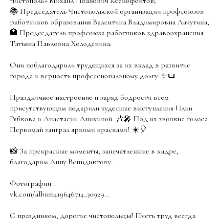
Чистополь» Михаил Иванович Ксенофонтов;
📚 Председатель Чистопольской организации профсоюзов
работников образования Валентина Владимировна Лачугина;
🏥 Председатель профсоюза работников здравоохранения
Татьяна Павловна Холоденина.
Они поблагодарили трудящихся за их вклад в развитие
города и верность профессиональному долгу. ✨📜
Праздничное настроение и заряд бодрости всем
присутствующим подарили чудесные выступления Ильи
Рябкова и Анастасии Аникиной. 🎶🎤 Под их звонкие голоса
Первомай заиграл яркими красками! ☀️🎈
📸 За прекрасные моменты, запечатленные в кадре,
благодарим Анну Венидиктову.
Фотографии :
vk.com/album419646714_30929...
С праздником, дорогие чистопольцы! Пусть труд всегда