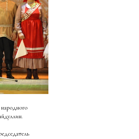
о народного
айдуллин.
председатель