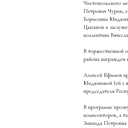
Чистопольского ме
Петрович Чурин, е
Борисовна Мидюки
Цыганов и заслуже
коллектива Вячесла
В торжественной о
района награжден 
Алексей Ефимов вр
Мидюкиной (ей 1 я
председателя Респ
В программе прозв
композиторов, а т
Зинаида Петровна