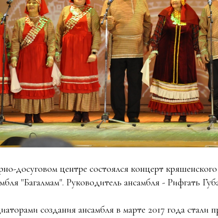
урно-досуговом центре состоялся концерт кряшенског
мбля "Багалмам". Руководитель ансамбля - Рифгать Губ
иаторами создания ансамбля в марте 2017 года стали 