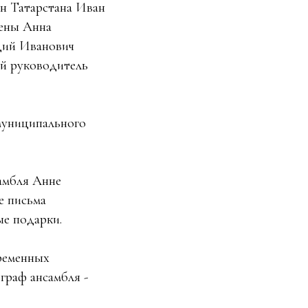
н Татарстана Иван
цены Анна
дий Иванович
ый руководитель
муниципального
самбля Анне
е письма
ые подарки.
ременных
граф ансамбля -