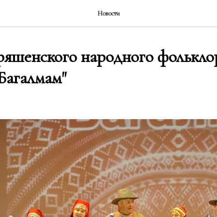
Новости
ряшенского народного фолькло
Багалмам"