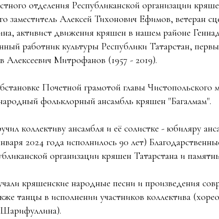
стного отделения Республиканской организации кряше
го заместитель Алексей Тихонович Ефимов, ветеран с
на, активист движения кряшен в нашем районе Генна
нный работник культуры Республики Татарстан, перв
в Алексеевич Митрофанов (1957 - 2019).
бстановке Почетной грамотой главы Чистопольского 
народный фольклорный ансамбль кряшен "Багалмам".
учил коллективу ансамбля и её солистке - юбиляру ан
нваря 2024 года исполнилось 90 лет) Благодарственны
убликанской организации кряшен Татарстана и памятн
учали кряшенские народные песни и произведения сов
акже танцы в исполнении участников коллектива (хорео
 Шарифуллина).