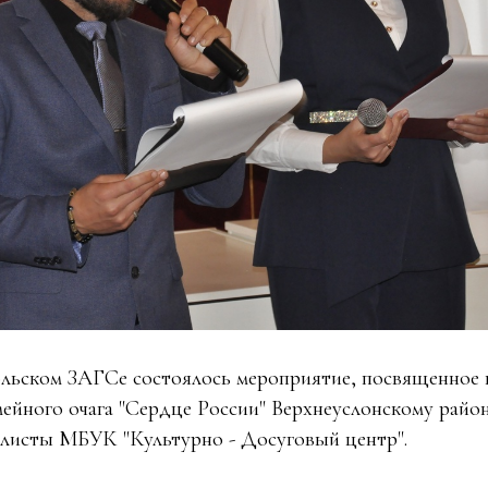
льском ЗАГСе состоялось мероприятие, посвященное 
мейного очага "Сердце России" Верхнеуслонскому район
олисты МБУК "Культурно - Досуговый центр".