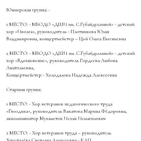
Юниорская группа: -
1 МЕСТО: - МБОДО «ДШИ им. С.Губайдуллиной» - детский
хор «Иволга», руководитель - Плотникова Юлия
Владимировна, концертмейстер – Цой Ольга Евгеньевна
2 МЕСТО: - МБОДО «ДШИ им. С.Губайдуллиной» - детский
хор «Вдохновение», руководитель Гордеева Любовь
Анатольевна,
Концертмейстер - Холодалова Надежда Алексеевна
Старшая группа:
1 МЕСТО: - Хор ветеранов педагогического труда
«Гвоздика», руководитель Вакатова Марина Фёдоровна,
аккомпаниатор Мухаметов Исхак Исмагилович
2 МЕСТО: - Хор ветеранов труда – руководитель
Хрусталёва Светлана Алексеевна - КДЦ