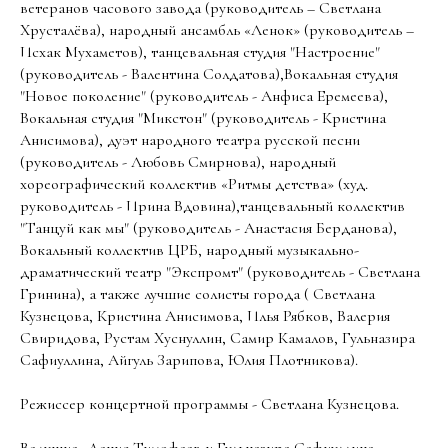
ветеранов часового завода (руководитель – Светлана
Хрусталёва), народный ансамбль «Ленок» (руководитель –
Исхак Мухаметов), танцевальная студия "Настроение"
(руководитель - Валентина Солдатова),Вокальная студия
"Новое поколение" (руководитель - Анфиса Еремеева),
Вокальная студия "Микстон" (руководитель - Кристина
Анисимова), дуэт народного театра русской песни
(руководитель - Любовь Смирнова), народный
хореографический коллектив «Ритмы детства» (худ.
руководитель - Ирина Вдовина),танцевальный коллектив
"Танцуй как мы" (руководитель - Анастасия Берданова),
Вокальный коллектив ЦРБ, народный музыкально-
драматический театр "Экспромт" (руководитель - Светлана
Гринина), а также лучшие солисты города ( Светлана
Кузнецова, Кристина Анисимова, Илья Рябков, Валерия
Свиридова, Рустам Хуснуллин, Самир Камалов, Гульназира
Сафиуллина, Айгуль Зарипова, Юлия Плотникова).
Режиссер концертной программы - Светлана Кузнецова.
Ведущие -Денис Тимофеев и Гульназира Сафиуллина.