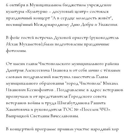
6 октября в Мун
и
ц
и
пальном бюджетном учрежден
ии
культуры «Культурно – досуговый центр» состоялся
праздн
и
чный концерт "А в сердце молодость ж
и
вёт",
посвящённый Международному Дню
Добра
и
Уважения
.
В фойе гостей встречал Духовой оркестр (руковод
и
тель
И
схак Мухаметов),были подготовлены праздничные
фотозоны.
От имени главы Чистопольского муниципального района
Дмитрия Алексеевича Иванова и от себя лично с тёплыми
словами поздравлений выступил заместитель Главы
муниципального образования "город Чистополь" Михаил
Иванович Ксенофонтов . Поздравление в адрес ветеранов
прозвучали и от представителя Городского совета
ветеранов войны и труда Шигабутдинова Рашита
Хамитовича и руководителя ТОС № «Поселок ЧЧЗ»
Выприцкой Светланы Вячеславовны.
В концертной программе приняли участие народный хор