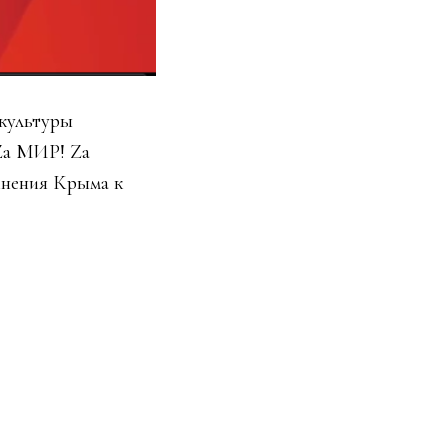
культуры
"Zа МИР! Zа
нения Крыма к