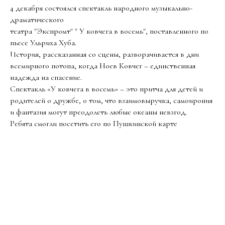
4 декабря состоялся спектакль народного музыкально-
драматического
театра "Экспромт" " У ковчега в восемь", поставленного по
пьесе Ульриха Хуба.
История, рассказанная со сцены, разворачивается в дни
всемирного потопа, когда Ноев Ковчег – единственная
надежда на спасение.
Спектакль «У ковчега в восемь» – это притча для детей и
родителей о дружбе, о том, что взаимовыручка, самоирония
и фантазия могут преодолеть любые океаны невзгод.
Ребята смогли посетить его по Пушкинской карте